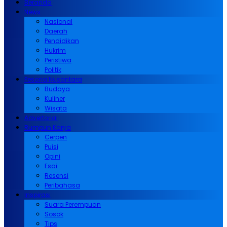
Beranda
News
Nasional
Daerah
Pendidikan
Hukrim
Peristiwa
Politik
Pesona Nusantara
Budaya
Kuliner
Wisata
Advertorial
Rumpun Karya
Cerpen
Puisi
Opini
Esai
Resensi
Peribahasa
Inspirasi
Suara Perempuan
Sosok
Tips