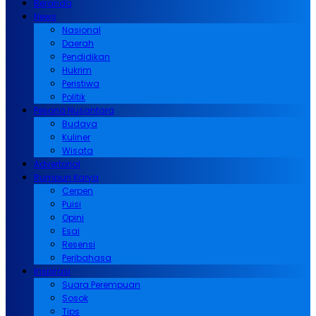
Beranda
News
Nasional
Daerah
Pendidikan
Hukrim
Peristiwa
Politik
Pesona Nusantara
Budaya
Kuliner
Wisata
Advertorial
Rumpun Karya
Cerpen
Puisi
Opini
Esai
Resensi
Peribahasa
Inspirasi
Suara Perempuan
Sosok
Tips