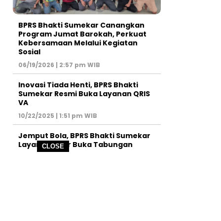
BPRS Bhakti Sumekar Canangkan
Program Jumat Barokah, Perkuat
Kebersamaan Melalui Kegiatan
Sosial
06/19/2026 | 2:57 pm WIB
Inovasi Tiada Henti, BPRS Bhakti
Sumekar Resmi Buka Layanan QRIS
VA
10/22/2025 | 1:51 pm WIB
Jemput Bola, BPRS Bhakti Sumekar
Layani Pelajar Buka Tabungan
CLOSE
09/13/2025 | 4:08 pm WIB