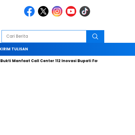
KIRIM TULISAN
kti Manfaat Call Center 112 Inovasi Bupati Fauzi Hari ini
Bers