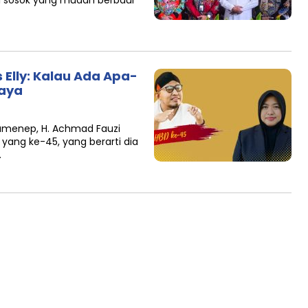
i sosok yang mudah berbaur
s Elly: Kalau Ada Apa-
Saya
Sumenep, H. Achmad Fauzi
ang ke-45, yang berarti dia
…