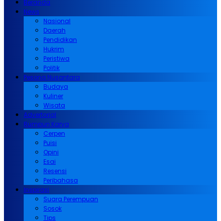
Beranda
News
Nasional
Daerah
Pendidikan
Hukrim
Peristiwa
Politik
Pesona Nusantara
Budaya
Kuliner
Wisata
Advertorial
Rumpun Karya
Cerpen
Puisi
Opini
Esai
Resensi
Peribahasa
Inspirasi
Suara Perempuan
Sosok
Tips