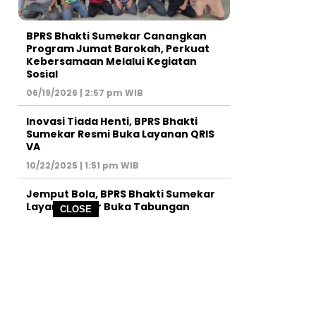
BPRS Bhakti Sumekar Canangkan
Program Jumat Barokah, Perkuat
Kebersamaan Melalui Kegiatan
Sosial
06/19/2026 | 2:57 pm WIB
Inovasi Tiada Henti, BPRS Bhakti
Sumekar Resmi Buka Layanan QRIS
VA
10/22/2025 | 1:51 pm WIB
Jemput Bola, BPRS Bhakti Sumekar
Layani Pelajar Buka Tabungan
CLOSE
09/13/2025 | 4:08 pm WIB