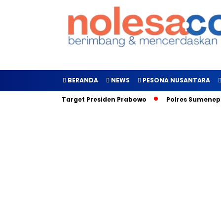
BERANDA
NEWS
PESONA NUSANTARA
curkan, Inilah Target Presiden Prabowo
Polres Sumenep Gal