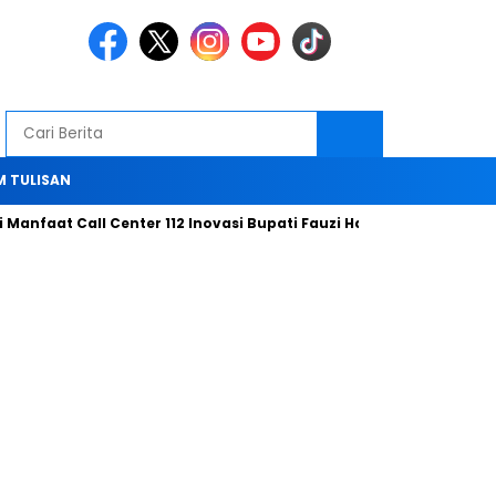
M TULISAN
faat Call Center 112 Inovasi Bupati Fauzi Hari ini
Bersama Ti