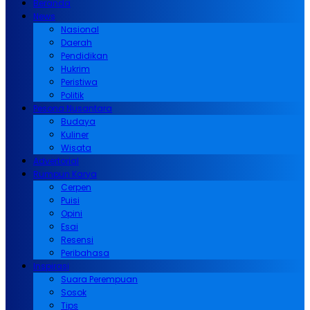
Beranda
News
Nasional
Daerah
Pendidikan
Hukrim
Peristiwa
Politik
Pesona Nusantara
Budaya
Kuliner
Wisata
Advertorial
Rumpun Karya
Cerpen
Puisi
Opini
Esai
Resensi
Peribahasa
Inspirasi
Suara Perempuan
Sosok
Tips