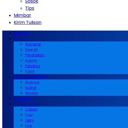
Sosok
Tips
Mimbar
Kirim Tulisan
Beranda
News
Nasional
Daerah
Pendidikan
Hukrim
Peristiwa
Politik
Pesona Nusantara
Budaya
Kuliner
Wisata
Advertorial
Rumpun Karya
Cerpen
Puisi
Opini
Esai