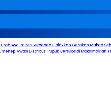
en Prabowo
Polres Sumenep Galakkan Gerakan Makan Seha
umenep Awasi Distribusi Pupuk Bersubsidi
Maksimalkan Tr