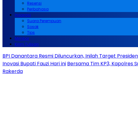
Resensi
Peribahasa
Inspirasi
Suara Perempuan
Sosok
Tips
Mimbar
Kirim Tulisan
BPI Danantara Resmi Diluncurkan, Inilah Target Presid
Inovasi Bupati Fauzi Hari ini
Bersama Tim KP3, Kapolres S
Rakerda