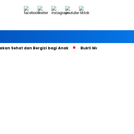
kan Sehat dan Bergizi bagi Anak
Bukti Manfaat Call Center 1