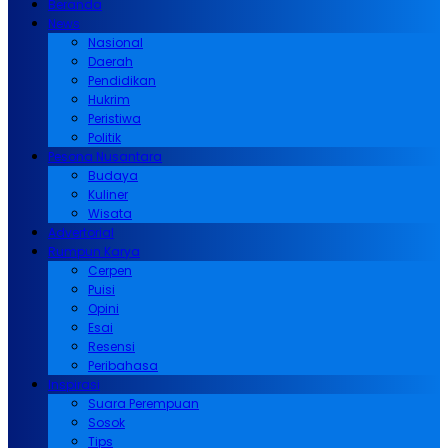
Beranda
News
Nasional
Daerah
Pendidikan
Hukrim
Peristiwa
Politik
Pesona Nusantara
Budaya
Kuliner
Wisata
Advertorial
Rumpun Karya
Cerpen
Puisi
Opini
Esai
Resensi
Peribahasa
Inspirasi
Suara Perempuan
Sosok
Tips