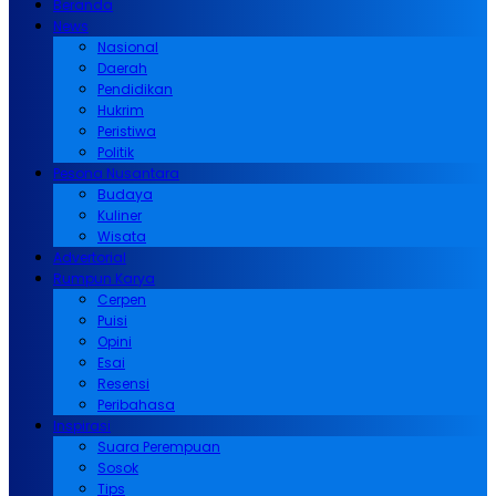
Beranda
News
Nasional
Daerah
Pendidikan
Hukrim
Peristiwa
Politik
Pesona Nusantara
Budaya
Kuliner
Wisata
Advertorial
Rumpun Karya
Cerpen
Puisi
Opini
Esai
Resensi
Peribahasa
Inspirasi
Suara Perempuan
Sosok
Tips