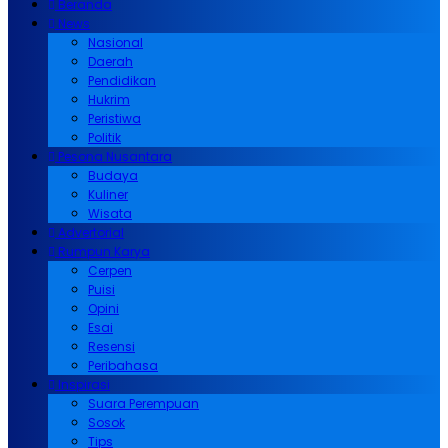
Beranda
News
Nasional
Daerah
Pendidikan
Hukrim
Peristiwa
Politik
Pesona Nusantara
Budaya
Kuliner
Wisata
Advertorial
Rumpun Karya
Cerpen
Puisi
Opini
Esai
Resensi
Peribahasa
Inspirasi
Suara Perempuan
Sosok
Tips