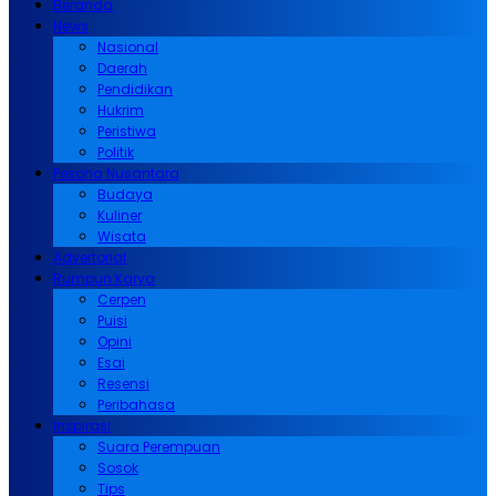
Beranda
News
Nasional
Daerah
Pendidikan
Hukrim
Peristiwa
Politik
Pesona Nusantara
Budaya
Kuliner
Wisata
Advertorial
Rumpun Karya
Cerpen
Puisi
Opini
Esai
Resensi
Peribahasa
Inspirasi
Suara Perempuan
Sosok
Tips