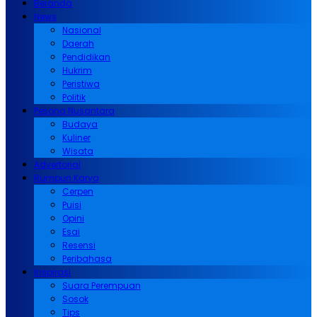
Beranda
News
Nasional
Daerah
Pendidikan
Hukrim
Peristiwa
Politik
Pesona Nusantara
Budaya
Kuliner
Wisata
Advertorial
Rumpun Karya
Cerpen
Puisi
Opini
Esai
Resensi
Peribahasa
Inspirasi
Suara Perempuan
Sosok
Tips