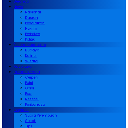
Beranda
News
Nasional
Daerah
Pendidikan
Hukrim
Peristiwa
Politik
Pesona Nusantara
Budaya
Kuliner
Wisata
Advertorial
Rumpun Karya
Cerpen
Puisi
Opini
Esai
Resensi
Peribahasa
Inspirasi
Suara Perempuan
Sosok
Tips