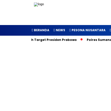
BERANDA
NEWS
PESONA NUSANTARA
uncurkan, Inilah Target Presiden Prabowo
Polres Sumenep G