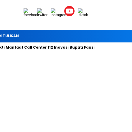
M TULISAN
Manfaat Call Center 112 Inovasi Bupati Fauzi Hari ini
Bersama 