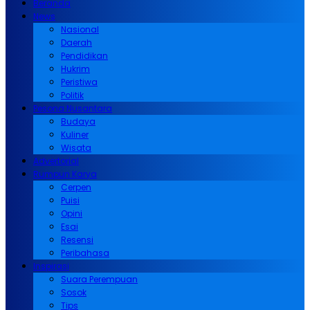
Beranda
News
Nasional
Daerah
Pendidikan
Hukrim
Peristiwa
Politik
Pesona Nusantara
Budaya
Kuliner
Wisata
Advertorial
Rumpun Karya
Cerpen
Puisi
Opini
Esai
Resensi
Peribahasa
Inspirasi
Suara Perempuan
Sosok
Tips