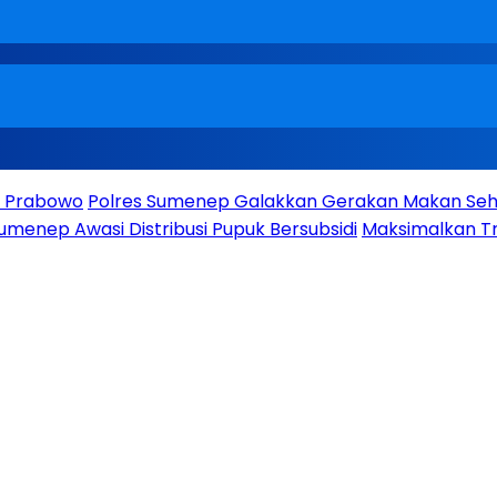
en Prabowo
Polres Sumenep Galakkan Gerakan Makan Seha
umenep Awasi Distribusi Pupuk Bersubsidi
Maksimalkan Tr