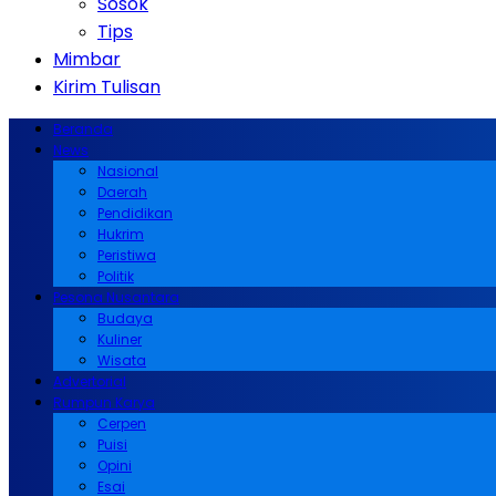
Sosok
Tips
Mimbar
Kirim Tulisan
Beranda
News
Nasional
Daerah
Pendidikan
Hukrim
Peristiwa
Politik
Pesona Nusantara
Budaya
Kuliner
Wisata
Advertorial
Rumpun Karya
Cerpen
Puisi
Opini
Esai