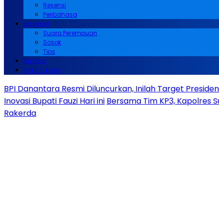
Resensi
Peribahasa
Inspirasi
Suara Perempuan
Sosok
Tips
Mimbar
Kirim Tulisan
BPI Danantara Resmi Diluncurkan, Inilah Target Presid
Inovasi Bupati Fauzi Hari ini
Bersama Tim KP3, Kapolres S
Rakerda