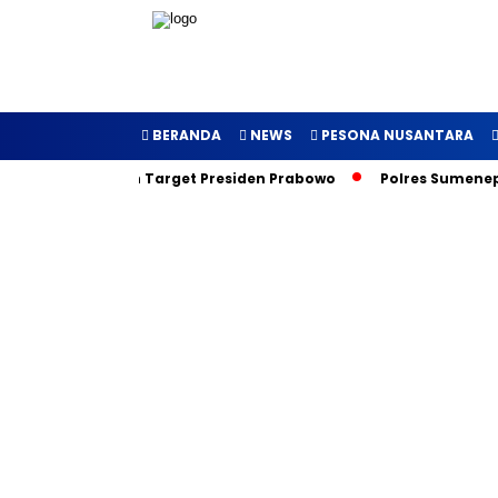
BERANDA
NEWS
PESONA NUSANTARA
uncurkan, Inilah Target Presiden Prabowo
Polres Sumenep G