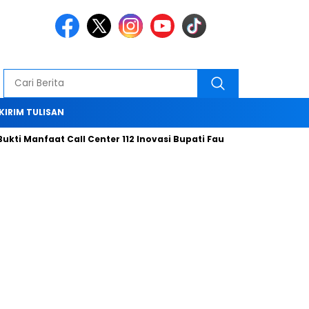
KIRIM TULISAN
ti Manfaat Call Center 112 Inovasi Bupati Fauzi Hari ini
Bersa