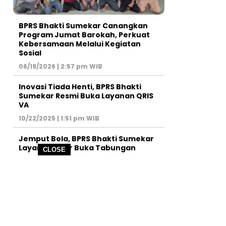
BPRS Bhakti Sumekar Canangkan
Program Jumat Barokah, Perkuat
Kebersamaan Melalui Kegiatan
Sosial
06/19/2026 | 2:57 pm WIB
Inovasi Tiada Henti, BPRS Bhakti
Sumekar Resmi Buka Layanan QRIS
VA
10/22/2025 | 1:51 pm WIB
Jemput Bola, BPRS Bhakti Sumekar
Layani Pelajar Buka Tabungan
CLOSE
09/13/2025 | 4:08 pm WIB