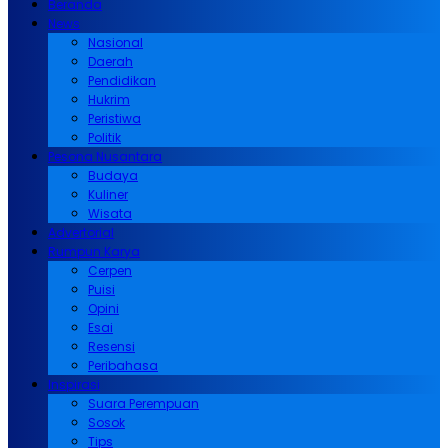
Beranda
News
Nasional
Daerah
Pendidikan
Hukrim
Peristiwa
Politik
Pesona Nusantara
Budaya
Kuliner
Wisata
Advertorial
Rumpun Karya
Cerpen
Puisi
Opini
Esai
Resensi
Peribahasa
Inspirasi
Suara Perempuan
Sosok
Tips