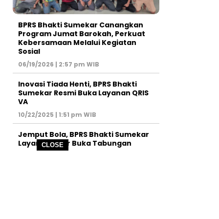
BPRS Bhakti Sumekar Canangkan
Program Jumat Barokah, Perkuat
Kebersamaan Melalui Kegiatan
Sosial
06/19/2026 | 2:57 pm WIB
Inovasi Tiada Henti, BPRS Bhakti
Sumekar Resmi Buka Layanan QRIS
VA
10/22/2025 | 1:51 pm WIB
Jemput Bola, BPRS Bhakti Sumekar
Layani Pelajar Buka Tabungan
CLOSE
09/13/2025 | 4:08 pm WIB