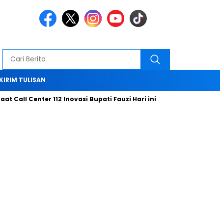
KIRIM TULISAN
all Center 112 Inovasi Bupati Fauzi Hari ini
Bersama Tim KP3,