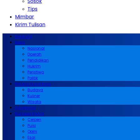
Sosok
Tips
Mimbar
Kirim Tulisan
Beranda
News
Nasional
Daerah
Pendidikan
Hukrim
Peristiwa
Politik
Pesona Nusantara
Budaya
Kuliner
Wisata
Advertorial
Rumpun Karya
Cerpen
Puisi
Opini
Esai