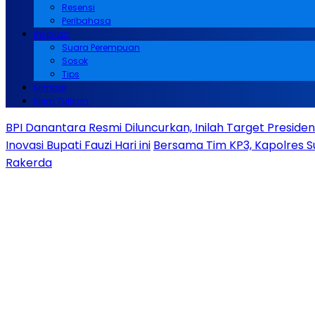
Resensi
Peribahasa
Inspirasi
Suara Perempuan
Sosok
Tips
Mimbar
Kirim Tulisan
BPI Danantara Resmi Diluncurkan, Inilah Target Presid
Inovasi Bupati Fauzi Hari ini
Bersama Tim KP3, Kapolres S
Rakerda