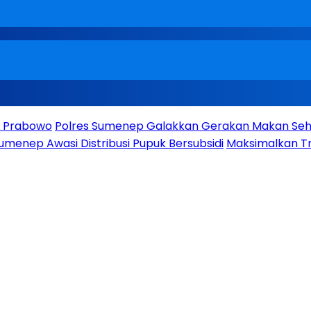
en Prabowo
Polres Sumenep Galakkan Gerakan Makan Seha
umenep Awasi Distribusi Pupuk Bersubsidi
Maksimalkan Tr