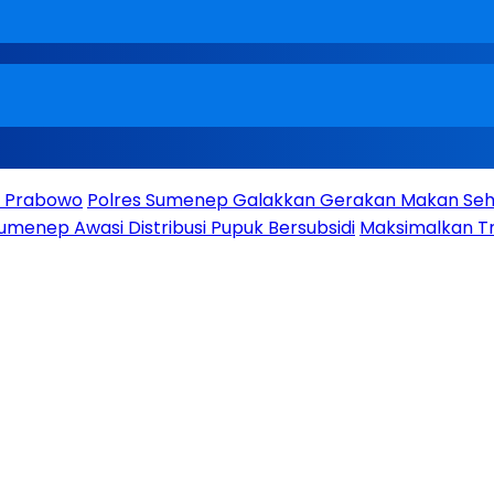
en Prabowo
Polres Sumenep Galakkan Gerakan Makan Seha
umenep Awasi Distribusi Pupuk Bersubsidi
Maksimalkan Tr