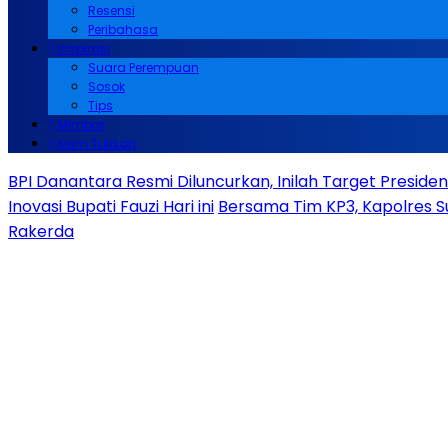
Resensi
Peribahasa
Inspirasi
Suara Perempuan
Sosok
Tips
Mimbar
Kirim Tulisan
BPI Danantara Resmi Diluncurkan, Inilah Target Presid
Inovasi Bupati Fauzi Hari ini
Bersama Tim KP3, Kapolres S
Rakerda