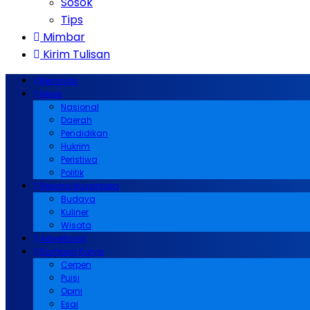
Sosok
Tips
Mimbar
Kirim Tulisan
Beranda
News
Nasional
Daerah
Pendidikan
Hukrim
Peristiwa
Politik
Pesona Nusantara
Budaya
Kuliner
Wisata
Advertorial
Rumpun Karya
Cerpen
Puisi
Opini
Esai