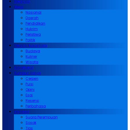
Beranda
News
Nasional
Daerah
Pendidikan
Hukrim
Peristiwa
Politik
Pesona Nusantara
Budaya
Kuliner
Wisata
Advertorial
Rumpun Karya
Cerpen
Puisi
Opini
Esai
Resensi
Peribahasa
Inspirasi
Suara Perempuan
Sosok
Tips