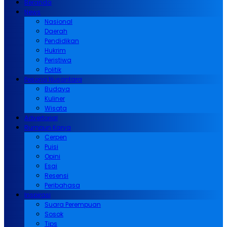
Beranda
News
Nasional
Daerah
Pendidikan
Hukrim
Peristiwa
Politik
Pesona Nusantara
Budaya
Kuliner
Wisata
Advertorial
Rumpun Karya
Cerpen
Puisi
Opini
Esai
Resensi
Peribahasa
Inspirasi
Suara Perempuan
Sosok
Tips