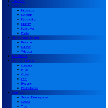
Beranda
News
Nasional
Daerah
Pendidikan
Hukrim
Peristiwa
Politik
Pesona Nusantara
Budaya
Kuliner
Wisata
Advertorial
Rumpun Karya
Cerpen
Puisi
Opini
Esai
Resensi
Peribahasa
Inspirasi
Suara Perempuan
Sosok
Tips