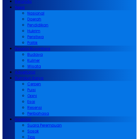
Beranda
News
Nasional
Daerah
Pendidikan
Hukrim
Peristiwa
Politik
Pesona Nusantara
Budaya
Kuliner
Wisata
Advertorial
Rumpun Karya
Cerpen
Puisi
Opini
Esai
Resensi
Peribahasa
Inspirasi
Suara Perempuan
Sosok
Tips