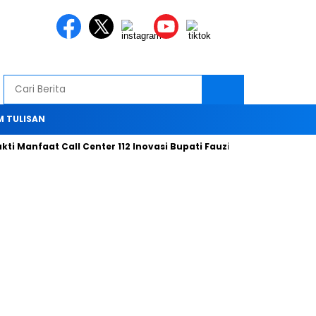
M TULISAN
i Manfaat Call Center 112 Inovasi Bupati Fauzi Hari ini
Bersam