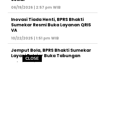
06/19/2026 | 2:57 pm WIB
Inovasi Tiada Henti, BPRS Bhakti
Sumekar Resmi Buka Layanan QRIS
VA
10/22/2025 | 1:51 pm WIB
Jemput Bola, BPRS Bhakti Sumekar
Layani Pelajar Buka Tabungan
CLOSE
09/13/2025 | 4:08 pm WIB
UNGI KAMI
SITEMAP