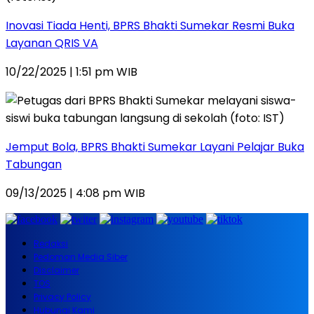
Inovasi Tiada Henti, BPRS Bhakti Sumekar Resmi Buka
Layanan QRIS VA
10/22/2025 | 1:51 pm WIB
Jemput Bola, BPRS Bhakti Sumekar Layani Pelajar Buka
Tabungan
09/13/2025 | 4:08 pm WIB
Redaksi
Pedoman Media Siber
Disclaimer
TOS
Privacy Policy
Hubungi Kami