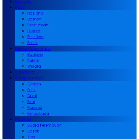
Beranda
News
Nasional
Daerah
Pendidikan
Hukrim
Peristiwa
Politik
Pesona Nusantara
Budaya
Kuliner
Wisata
Advertorial
Rumpun Karya
Cerpen
Puisi
Opini
Esai
Resensi
Peribahasa
Inspirasi
Suara Perempuan
Sosok
Tips