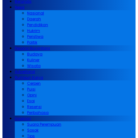
Beranda
News
Nasional
Daerah
Pendidikan
Hukrim
Peristiwa
Politik
Pesona Nusantara
Budaya
Kuliner
Wisata
Advertorial
Rumpun Karya
Cerpen
Puisi
Opini
Esai
Resensi
Peribahasa
Inspirasi
Suara Perempuan
Sosok
Tips