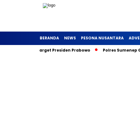
BERANDA
NEWS
PESONA NUSANTARA
ADVE
curkan, Inilah Target Presiden Prabowo
Polres Sumenep Gal