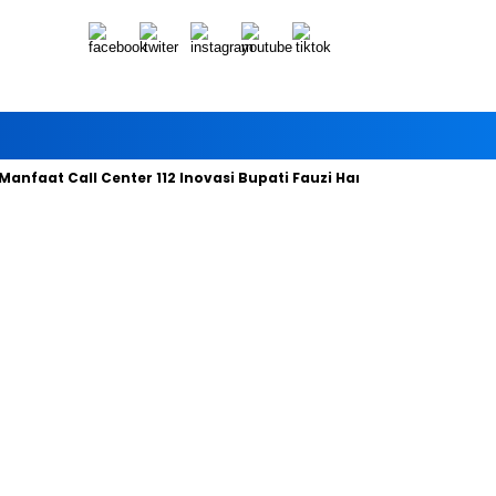
nfaat Call Center 112 Inovasi Bupati Fauzi Hari ini
Bersama Ti